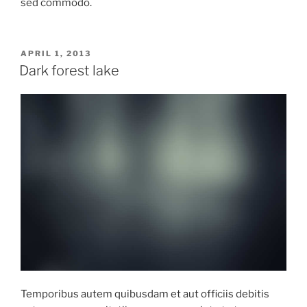
sed commodo.
VERÖFFENTLICHT
APRIL 1, 2013
AM
Dark forest lake
Temporibus autem quibusdam et aut officiis debitis