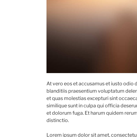
At vero eos et accusamus et iusto odio 
blanditiis praesentium voluptatum delen
et quas molestias excepturi sint occaeca
similique sunt in culpa qui officia deseru
et dolorum fuga. Et harum quidem rerum 
distinctio.
Lorem ipsum dolor sit amet, consectetur 