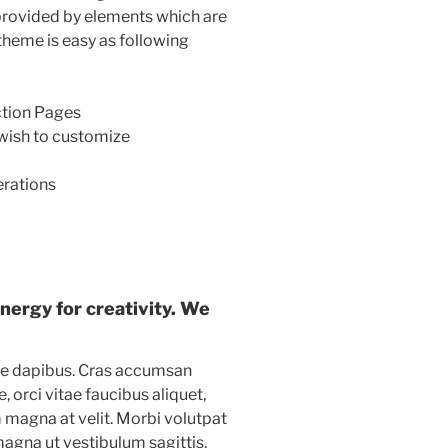
provided by elements which are
theme is easy as following
ction Pages
 wish to customize
erations
energy for creativity. We
ue dapibus. Cras accumsan
, orci vitae faucibus aliquet,
m magna at velit. Morbi volutpat
gna ut vestibulum sagittis,