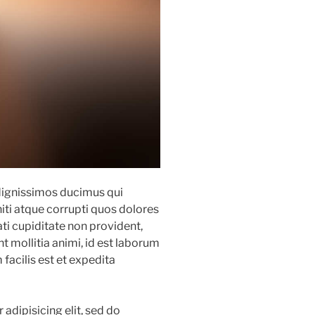
dignissimos ducimus qui
iti atque corrupti quos dolores
ti cupiditate non provident,
nt mollitia animi, id est laborum
facilis est et expedita
adipisicing elit, sed do