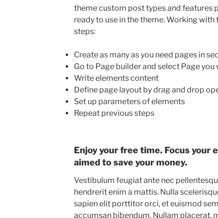
theme custom post types and features 
ready to use in the theme. Working with 
steps:
Create as many as you need pages in se
Go to Page builder and select Page you
Write elements content
Define page layout by drag and drop op
Set up parameters of elements
Repeat previous steps
Enjoy your free time. Focus your 
aimed to save your money.
Vestibulum feugiat ante nec pellentesq
hendrerit enim a mattis. Nulla scelerisque
sapien elit porttitor orci, et euismod se
accumsan bibendum. Nullam placerat, ma