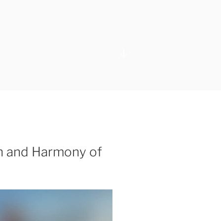
Nach
unten
zum
Inhalt
scrollen
n and Harmony of