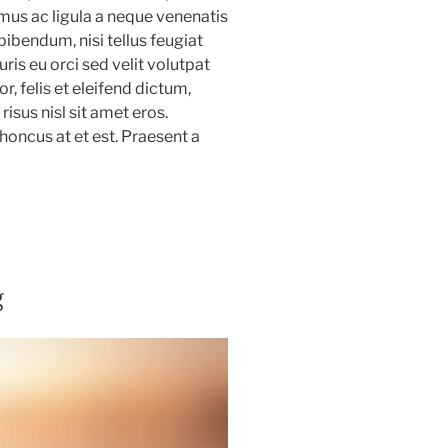
amus ac ligula a neque venenatis
 bibendum, nisi tellus feugiat
uris eu orci sed velit volutpat
, felis et eleifend dictum,
risus nisl sit amet eros.
oncus at et est. Praesent a
g