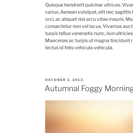
Quisque hendrerit pulvinar ultrices. Viv
varius. Aenean volutpat, elit nec sagittis
orci, ac aliquet nisl arcu vitae mauris. Ma
consectetur non vel lacus. Vivamus auctor
turpis tellus venenatis nunc, non ultricies 
Maecenas ac turpis ut magna tincidunt rh
lectus id felis vehicula vehicula.
VERÖFFENTLICHT
OKTOBER 2, 2013
AM
Autumnal Foggy Mornin