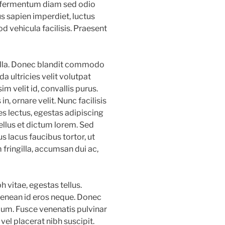
c fermentum diam sed odio
s sapien imperdiet, luctus
d vehicula facilisis. Praesent
gilla. Donec blandit commodo
 ultricies velit volutpat
m velit id, convallis purus.
n, ornare velit. Nunc facilisis
s lectus, egestas adipiscing
ellus et dictum lorem. Sed
s lacus faucibus tortor, ut
 fringilla, accumsan dui ac,
vitae, egestas tellus.
t. Aenean id eros neque. Donec
ium. Fusce venenatis pulvinar
vel placerat nibh suscipit.