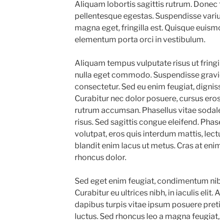
Aliquam lobortis sagittis rutrum. Done
pellentesque egestas. Suspendisse variu
magna eget, fringilla est. Quisque euismo
elementum porta orci in vestibulum.
Aliquam tempus vulputate risus ut frin
nulla eget commodo. Suspendisse gravida
consectetur. Sed eu enim feugiat, dignissi
Curabitur nec dolor posuere, cursus eros i
rutrum accumsan. Phasellus vitae sodale
risus. Sed sagittis congue eleifend. Phas
volutpat, eros quis interdum mattis, lectu
blandit enim lacus ut metus. Cras at enim
rhoncus dolor.
Sed eget enim feugiat, condimentum nibh 
Curabitur eu ultrices nibh, in iaculis eli
dapibus turpis vitae ipsum posuere pret
luctus. Sed rhoncus leo a magna feugiat, 